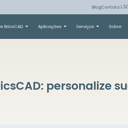
LS
Blog
Contato
e BricsCAD
Aplicações
Serviços
Sobre
icsCAD: personalize su