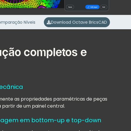
mparação Níveis
Download Octave BricsCAD
ução completos e
ecânica
damente as propriedades paramétricas de peças
partir de um painel central.
ntagem em bottom-up e top-down