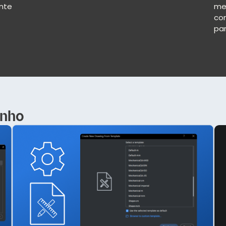
nte
me
com
pa
enho