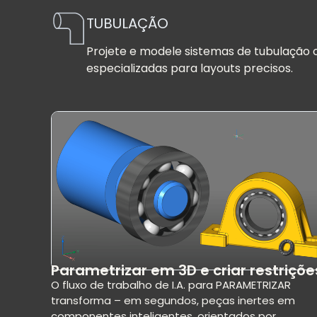
TUBULAÇÃO
Projete e modele sistemas de tubulação
especializadas para layouts precisos.
Parametrizar em 3D e criar restriçõe
O fluxo de trabalho de I.A. para PARAMETRIZAR
transforma – em segundos, peças inertes em
componentes inteligentes, orientados por