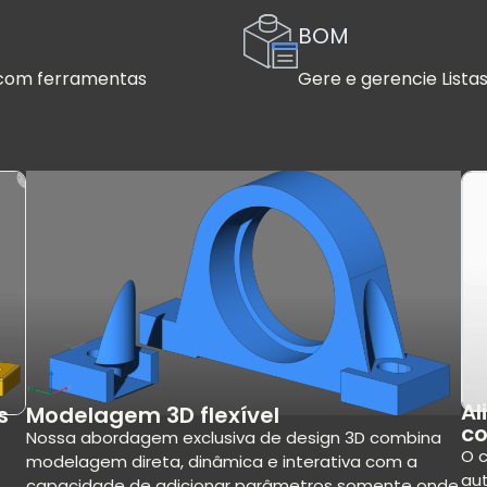
BOM
 com ferramentas
Gere e gerencie Lista
Al
Modelagem 3D flexível
s
c
Nossa abordagem exclusiva de design 3D combina
O 
modelagem direta, dinâmica e interativa com a
au
capacidade de adicionar parâmetros somente onde