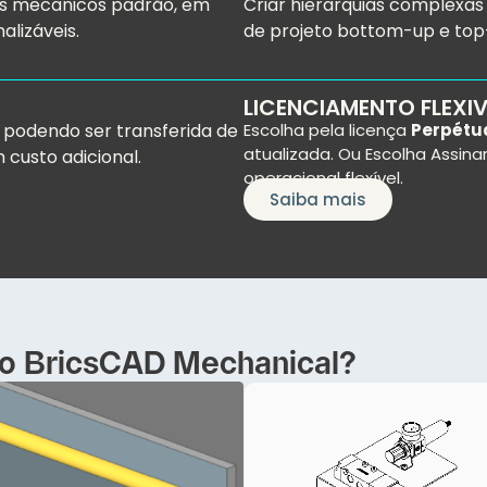
s mecânicos padrão, em
Criar hierarquias complexa
lizáveis.
de projeto bottom-up e to
LICENCIAMENTO FLEXIV
podendo ser transferida de
Escolha pela licença
Perpétu
atualizada. Ou Escolha Assina
custo adicional.
operacional flexível.
Saiba mais
 o BricsCAD Mechanical?