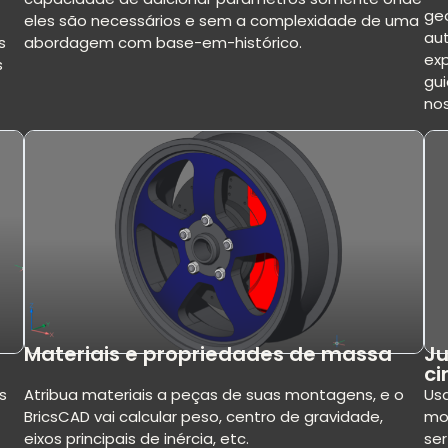
ge
eles são necessários e sem a complexidade de uma
au
abordagem com base-em-histórico.
s
ex
s
gui
no
Materiais e propriedades de massa
Ju
ci
s
Atribua materiais a peças de suas montagens, e o
Usa
BricsCAD vai calcular peso, centro de gravidade,
mo
eixos principais de inércia, etc.
ser