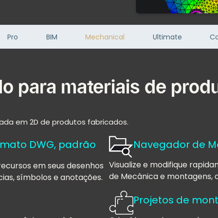
Pro
BIM
Mechanical
Ultimate
Co
o para materiais de prod
ada em 2D de produtos fabricados.
rmato DWG, padrão
Navegador de M
Visualize e modifique rapi
e recursos em seus desenhos
de Mecânica e montagens, a 
cias, símbolos e anotações.
Projetos de mo