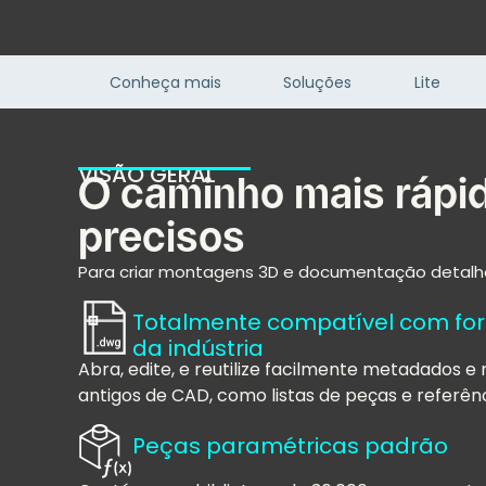
Conheça mais
Soluções
Lite
VISÃO GERAL
O caminho mais rápid
precisos
Para criar montagens 3D e documentação detalh
Totalmente compatível com fo
da indústria
Abra, edite, e reutilize facilmente metadados 
antigos de CAD, como listas de peças e referên
Peças paramétricas padrão