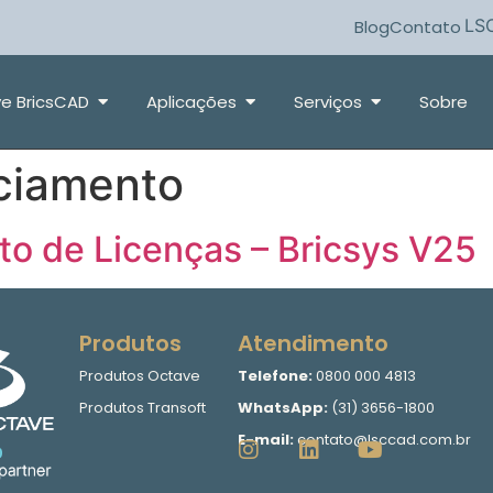
LS
Blog
Contato
e BricsCAD
Aplicações
Serviços
Sobre
ciamento
o de Licenças – Bricsys V25
Produtos
Atendimento
Produtos Octave
Telefone:
0800 000 4813
Produtos Transoft
WhatsApp:
(31) 3656-1800
E-mail:
contato@lsccad.com.br